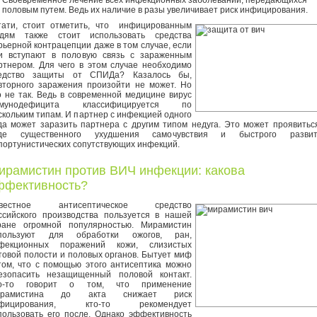
Своевременное лечение всех инфекционных заболеваний, передающихся
половым путем. Ведь их наличие в разы увеличивает риск инфицирования.
тати, стоит отметить, что инфицированным
дям также стоит использовать средства
рьерной контрацепции даже в том случае, если
и вступают в половую связь с зараженным
ртнером. Для чего в этом случае необходимо
едство защиты от СПИДа? Казалось бы,
вторного заражения произойти не может. Но
о не так. Ведь в современной медицине вирус
мунодефицита классифицируется по
скольким типам. И партнер с инфекцией одного
да может заразить партнера с другим типом недуга. Это может проявитьс
де существенного ухудшения самочувствия и быстрого развит
портунистических сопутствующих инфекций.
ирамистин против ВИЧ инфекции: какова
ффективность?
вестное антисептическое средство
ссийского производства пользуется в нашей
ране огромной популярностью. Мирамистин
пользуют для обработки ожогов, ран,
фекционных поражений кожи, слизистых
товой полости и половых органов. Бытует миф
том, что с помощью этого антисептика можно
езопасить незащищенный половой контакт.
о-то говорит о том, что применение
ирамистина до акта снижает риск
нфицирования, кто-то рекомендует
пользовать его после. Однако эффективность