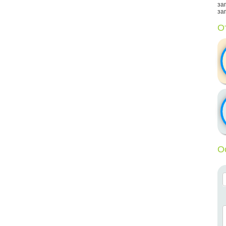
заг
заг
О
О