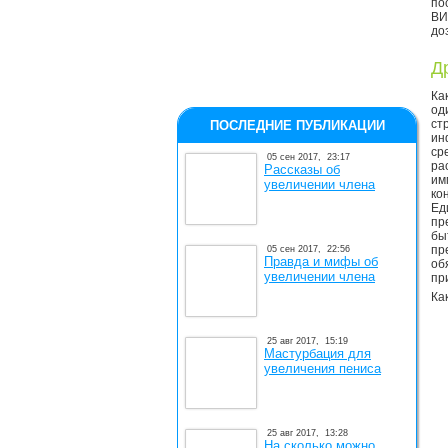
по
ВИ
до
Д
Ка
од
ст
ПОСЛЕДНИЕ ПУБЛИКАЦИИ
ин
с
05 сен 2017,
23:17
ра
Рассказы об
им
увеличении члена
ко
Ед
пр
бы
пр
05 сен 2017,
22:56
Правда и мифы об
об
увеличении члена
пр
Ка
25 авг 2017,
15:19
Мастурбация для
увеличения пениса
25 авг 2017,
13:28
На сколько можно