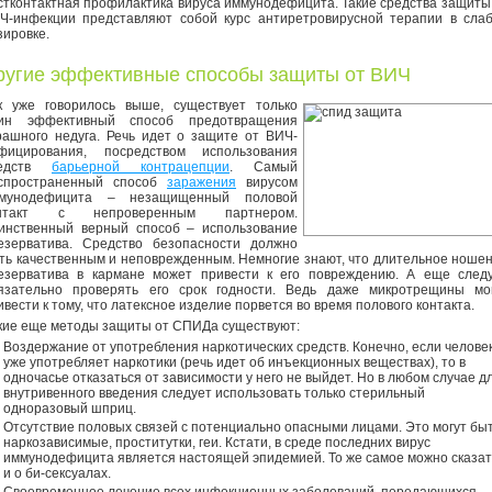
стконтактная профилактика вируса иммунодефицита. Такие средства защиты
Ч-инфекции представляют собой курс антиретровирусной терапии в сла
зировке.
ругие эффективные способы защиты от ВИЧ
к уже говорилось выше, существует только
ин эффективный способ предотвращения
рашного недуга. Речь идет о защите от ВИЧ-
фицирования, посредством использования
редств
барьерной контрацепции
. Самый
спространенный способ
заражения
вирусом
мунодефицита – незащищенный половой
нтакт с непроверенным партнером.
инственный верный способ – использование
езерватива. Средство безопасности должно
ть качественным и неповрежденным. Немногие знают, что длительное ноше
езерватива в кармане может привести к его повреждению. А еще след
язательно проверять его срок годности. Ведь даже микротрещины мо
ивести к тому, что латексное изделие порвется во время полового контакта.
кие еще методы защиты от СПИДа существуют:
Воздержание от употребления наркотических средств. Конечно, если челове
уже употребляет наркотики (речь идет об инъекционных веществах), то в
одночасье отказаться от зависимости у него не выйдет. Но в любом случае д
внутривенного введения следует использовать только стерильный
одноразовый шприц.
Отсутствие половых связей с потенциально опасными лицами. Это могут бы
наркозависимые, проститутки, геи. Кстати, в среде последних вирус
иммунодефицита является настоящей эпидемией. То же самое можно сказат
и о би-сексуалах.