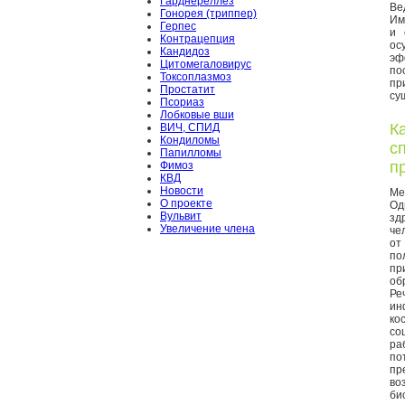
Гарднереллёз
Ве
Гонорея (триппер)
Им
Герпес
и 
Контрацепция
ос
Кандидоз
эф
Цитомегаловирус
по
Токсоплазмоз
пр
Простатит
су
Псориаз
Лобковые вши
К
ВИЧ, СПИД
Кондиломы
с
Папилломы
п
Фимоз
КВД
Новости
Ме
О проекте
Од
Вульвит
зд
Увеличение члена
че
от
по
пр
об
Ре
ин
ко
со
ра
по
пр
во
би