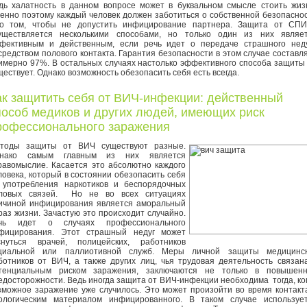
дь халатность в данном вопросе может в буквальном смысле стоить жиз
енно поэтому каждый человек должен заботиться о собственной безопасно
о том, чтобы не допустить инфицирование партнера. Защита от СП
уществляется несколькими способами, но только один из них являе
фективным и действенным, если речь идет о передаче страшного нед
средством полового контакта. Гарантия безопасности в этом случае составл
имерно 97%. В остальных случаях настолько эффективного способа защиты
ществует. Однако возможность обезопасить себя есть всегда.
ак защитить себя от ВИЧ-инфекции: действенный
пособ медиков и других людей, имеющих риск
рофессионального заражения
тоды защиты от ВИЧ существуют разные.
нако самым главным из них является
равомыслие. Касается это абсолютно каждого
ловека, который в состоянии обезопасить себя
 употребления наркотиков и беспорядочных
ловых связей. Но не во всех ситуациях
ичиной инфицирования является аморальный
раз жизни. Зачастую это происходит случайно.
чь идет о случаях профессионального
фицирования. Этот страшный недуг может
снуться врачей, полицейских, работников
циальной или паллиотивной служб. Меры личной защиты медицинс
ботников от ВИЧ, а также других лиц, чья трудовая деятельность связан
тенциальным риском заражения, заключаются не только в повышен
едосторожности. Ведь иногда защита от ВИЧ-инфекции необходима тогда, ко
зможное заражение уже случилось. Это может произойти во время контакт
ологическим материалом инфицированного. В таком случае используе