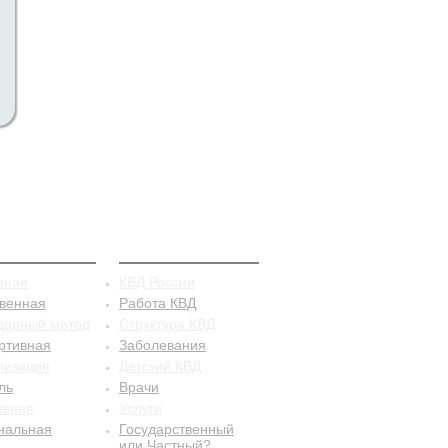
рацепция
КВД
рная
КВД России
твенная
Работа КВД
дарный метод
Структура КВД
ртивная
Заболевания
лизация
Детский КВД
ль
Врачи
ивная
Услуги
нальная
Государственный
или Частный?