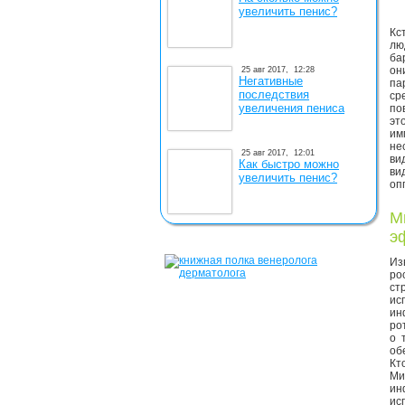
увеличить пенис?
Кс
лю
ба
он
25 авг 2017,
12:28
Негативные
па
последствия
ср
увеличения пениса
по
эт
им
не
25 авг 2017,
12:01
ви
Как быстро можно
ви
увеличить пенис?
оп
М
э
Из
ро
ст
ис
ин
ро
о 
об
Кт
М
и
ис