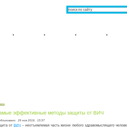
ика
амые эффективные методы защиты от ВИЧ
убликовано:
29 ноя 2016,
15:57
щита от
ВИЧ
– неотъемлемая часть жизни любого здравомыслящего челове