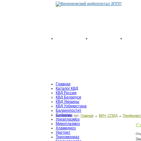
Главная
Каталог КВД
КВД России
КВД Беларуси
КВД Украины
КВД Узбекистана
Баланопостит
Сифилис
Вы сейчас тут:
Главная
→
ВИЧ, СПИД
→
Профилакт
Уреаплазмоз
Микоплазмоз
С
Хламидиоз
Уретрит
Оп
Трихомониаз
За