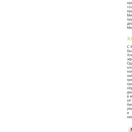
пр
то
пр
Ми
пр
де
Ми
Х
С 
бы
Х
эф
Од
хл
по
за
гр
ср
об
да
в 
об
би
уб
и 
ок