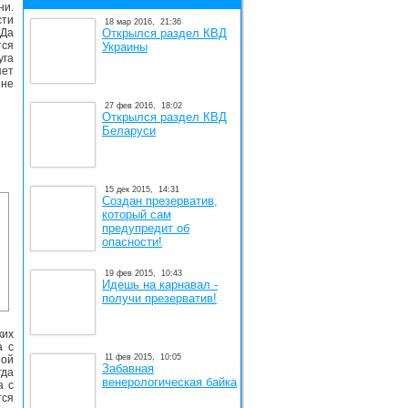
ни.
сти
18 мар 2016,
21:36
ИДа
Открылся раздел КВД
тся
Украины
уга
яет
 не
27 фев 2016,
18:02
Открылся раздел КВД
Беларуси
15 дек 2015,
14:31
Создан презерватив,
который сам
предупредит об
опасности!
19 фев 2015,
10:43
Идешь на карнавал -
получи презерватив!
ких
а с
11 фев 2015,
10:05
ной
Забавная
гда
венерологическая байка
а с
тся