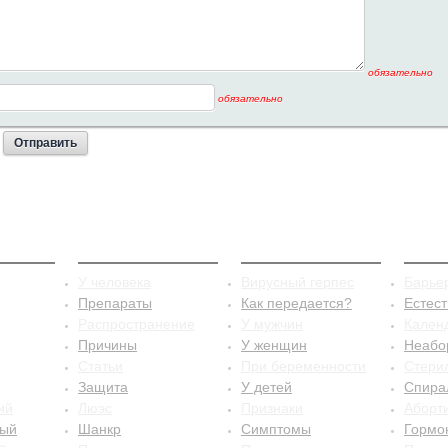
обязательно
обязательно
стит
Сифилис
Герпес
Конт
У человека
Вирусный герпес
Барье
Препараты
Как передается?
Естес
Распространение
У мужчин
Кален
Причины
У женщин
Неабо
Статьи
При беременности
Стери
Защита
У детей
Спира
ий
Люэс
Признаки
Аборт
ный
Шанкр
Симптомы
Гормо