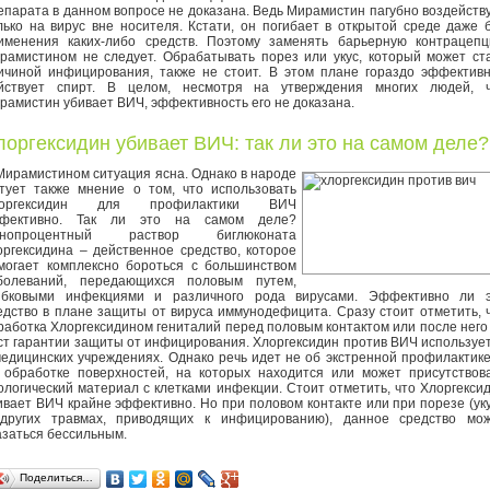
епарата в данном вопросе не доказана. Ведь Мирамистин пагубно воздейств
лько на вирус вне носителя. Кстати, он погибает в открытой среде даже 
именения каких-либо средств. Поэтому заменять барьерную контрацеп
рамистином не следует. Обрабатывать порез или укус, который может ст
ичиной инфицирования, также не стоит. В этом плане гораздо эффектив
йствует спирт. В целом, несмотря на утверждения многих людей, 
рамистин убивает ВИЧ, эффективность его не доказана.
лоргексидин убивает ВИЧ: так ли это на самом деле?
Мирамистином ситуация ясна. Однако в народе
тует также мнение о том, что использовать
лоргексидин для профилактики ВИЧ
фективно. Так ли это на самом деле?
нопроцентный раствор биглюконата
оргексидина – действенное средство, которое
могает комплексно бороться с большинством
болеваний, передающихся половым путем,
ибковыми инфекциями и различного рода вирусами. Эффективно ли 
едство в плане защиты от вируса иммунодефицита. Сразу стоит отметить, 
работка Хлоргексидином гениталий перед половым контактом или после него
ст гарантии защиты от инфицирования. Хлоргексидин против ВИЧ используе
медицинских учреждениях. Однако речь идет не об экстренной профилактике
 обработке поверхностей, на которых находится или может присутствов
ологический материал с клетками инфекции. Стоит отметить, что Хлоргекси
ивает ВИЧ крайне эффективно. Но при половом контакте или при порезе (ук
других травмах, приводящих к инфицированию), данное средство мо
азаться бессильным.
Поделиться…