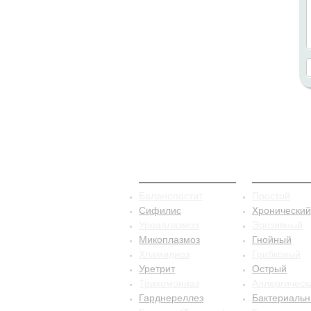
ЗППП
Баланопо
Баланопостит
Простой
Сифилис
Хронический
Уреаплазмоз
Эрозивный
Микоплазмоз
Гнойный
Хламидиоз
Грибковый
Уретрит
Острый
Трихомониаз
Аллергическ
Гарднереллез
Бактериаль