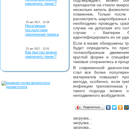
подтверждают, можно об
увеличить пенис?
препаратов на стекло микро
несколько капель физиологи
пламенем. Только после 
рассмотреть шарообразных 
25 авг 2017,
12:28
необходимо проводить сраз
Негативные
случае не допуская его ох
последствия
случае – бактерии б
увеличения пениса
идентифицировать их не уда
Если в мазке обнаружены тр
будет определить по при
25 авг 2017,
12:01
Как быстро можно
толчкообразным движени
увеличить пенис?
круглой форме и специфич
таковые сохранились в проце
В современной диагности
стал все более популяре
материалов повышает проц
метода, особенно, если тре
инфекцию трихомониаза у
такого подхода можно о
неподвижного возбудителя.
Поделиться…
загрузка...
загрузка...
загрузка...