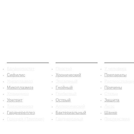
ЗППП
Баланопостит
Сифилис
Баланопостит
Простой
У человека
Сифилис
Хронический
Препараты
Уреаплазмоз
Эрозивный
Распростране
Микоплазмоз
Гнойный
Причины
Хламидиоз
Грибковый
Статьи
Уретрит
Острый
Защита
Трихомониаз
Аллергический
Люэс
Гарднереллез
Бактериальный
Шанкр
Гонорея (Триппер)
Гангренозный
Последствия