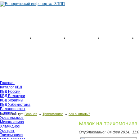
Главная
Каталог КВД
КВД России
КВД Беларуси
КВД Украины
КВД Узбекистана
Баланопостит
Сифилис
Вы сейчас тут:
Главная
→
Трихомониаз
→
Как выявить?
Уреаплазмоз
Микоплазмоз
Мазок на трихомониаз
Хламидиоз
Уретрит
Опубликовано:
04 фев 2014,
11:
Трихомониаз