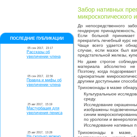
Забор нативных пре
микроскопического 
До непосредственного заб
гендерную принадлежность, 
Если больной принимает 
ПОСЛЕДНИЕ ПУБЛИКАЦИИ
прекратить лечебный курс не
Чаще всего удается обна
05 сен 2017,
23:17
случае, если мазок был взя
Рассказы об
предстательной железы, куп
увеличении члена
Но даже строгое соблюден
материала абсолютно не 
Поэтому, когда подозревают
однократным микроскопичес
05 сен 2017,
22:56
Правда и мифы об
другими доступными способ
увеличении члена
Трихомонады в мазке обнар
Культуральныое исследов
среду.
Исследование окрашенных
25 авг 2017,
15:19
Мастурбация для
изображены подсвеченны
увеличения пениса
синим микроскопированны
по урологии и венерологи
Исследование нативных п
Трихомонады в мазке, 
25 авг 2017,
13:28
На сколько можно