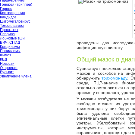
Гарднереллёз
Гонорея (триппер)
Герпес
Контрацепция
Кандидоз
Цитомегаловирус
Токсоплазмоз
Простатит
Псориаз
Лобковые вши
ВИЧ, СПИД
проведены два исследова
Кондиломы
инфекционную чистоту.
Папилломы
Фимоз
Общий мазок в диаг
КВД
Новости
О проекте
Существует несколько станд
Вульвит
мазков и соскобов на инфе
Увеличение члена
обнаружить
трихомонаду
. Э
среду, ПЦР-анализ биома
отдельно остановиться на пр
приеме у венеролога, уролог
У мужчин возбудителя не вс
свободно стекает из уретр
трихомонады у них берут на
была удалена свободна
эпителиальные клетки пут
уретры. Желобоватый зо
инструменты, которые мо
справочнике, подходят для э