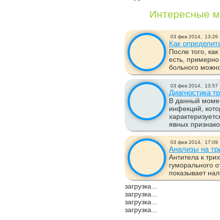
Интересные м
03 фев 2014,
13:26
Как определит
После того, ка
есть, примерно
больного можно
03 фев 2014,
13:57
Диагностика т
В данный момен
инфекций, кот
характеризуетс
явных признако
03 фев 2014,
17:09
Анализы на т
Антитела к три
гуморального о
показывает нал
загрузка...
загрузка...
загрузка...
загрузка...