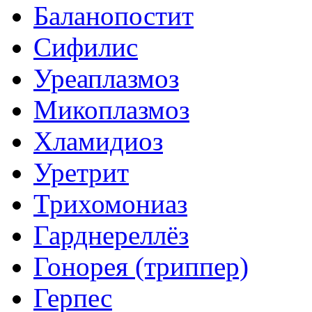
Баланопостит
Сифилис
Уреаплазмоз
Микоплазмоз
Хламидиоз
Уретрит
Трихомониаз
Гарднереллёз
Гонорея (триппер)
Герпес