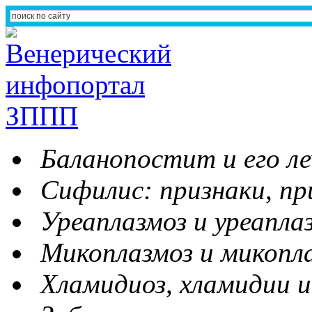
Баланопостит и его ле
Сифилис: признаки, пр
Уреаплазмоз и уреапла
Микоплазмоз и микопл
Хламидиоз, хламидии и