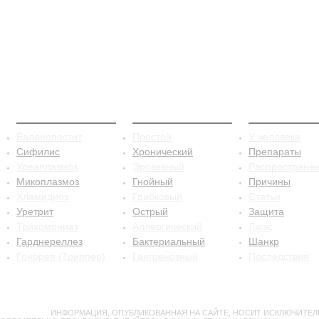
ЗППП
Баланопостит
Сифилис
Баланопостит
Простой
У человека
Сифилис
Хронический
Препараты
Уреаплазмоз
Эрозивный
Распростране
Микоплазмоз
Гнойный
Причины
Хламидиоз
Грибковый
Статьи
Уретрит
Острый
Защита
Трихомониаз
Аллергический
Люэс
Гарднереллез
Бактериальный
Шанкр
Гонорея (Триппер)
Гангренозный
Последствия
ВНИМАНИЕ!
ИНФОРМАЦИЯ, ОПУБЛИКОВАННАЯ НА САЙТЕ, НОСИТ ИСКЛЮЧИТЕЛ