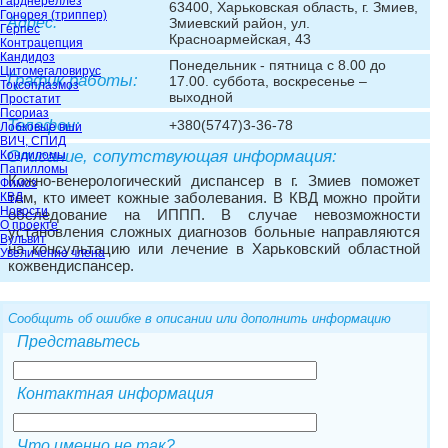
Гарднереллёз
63400, Харьковская область, г. Змиев,
Гонорея (триппер)
Адрес:
Змиевский район, ул.
Герпес
Красноармейская, 43
Контрацепция
Кандидоз
Понедельник - пятница с 8.00 до
Цитомегаловирус
График работы:
17.00. суббота, воскресенье –
Токсоплазмоз
выходной
Простатит
Псориаз
Телефон:
+380(5747)3-36-78
Лобковые вши
ВИЧ, СПИД
Описание, сопутствующая информация:
Кондиломы
Папилломы
Кожно-венерологический диспансер в г. Змиев поможет
Фимоз
тем, кто имеет кожные заболевания. В КВД можно пройти
КВД
Новости
обследование на ИППП. В случае невозможности
О проекте
установления сложных диагнозов больные направляются
Вульвит
на консультацию или лечение в Харьковский областной
Увеличение члена
кожвендиспансер.
Сообщить об ошибке в описании или дополнить информацию
Представьтесь
Контактная информация
Что именно не так?