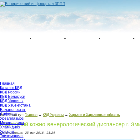
Главная
Каталог КВД
КВД России
КВД Беларуси
КВД Украины
КВД Узбекистана
Баланопостит
Сифилис
Вы сейчас тут:
Главная
→
КВД Украины
→
Харьков и Харьковская область
Уреаплазмоз
Микоплазмоз
Змиевский кожно-венерологический диспансер г. Зми
Хламидиоз
Уретрит
Опубликовано:
25 мая 2016,
21:24
Трихомониаз